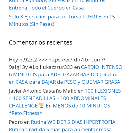
Rutina Full Body Sin Pesas en 10 Minutos:
Entrena Todo el Cuerpo en Casa
Solo 3 Ejercicios para un Torso FUERTE en 15
Minutos (Sin Pesas)
Comentarios recientes
Hey nt92zt2 >>> https://ei7ldh7fbr.com/?
9alg13y #Lolllukazzzur333
en
CARDIO INTENSO
6 MINUTOS para ADELGAZAR RÁPIDO | Rutina
en CASA para BAJAR de PESO y QUEMAR GRASA
Javier Antonio Castaño Mallo
en
100 FLEXIONES
– 100 SENTADILLAS – 100 ABDOMINALES
CHALLENGE
En MENOS de 10 MINUTOS
*Reto Fitness*
Pedro
en
Rutina WEIDER 5 DÍAS HIPERTROFIA |
Rutina dividida 5 días para aumentar masa