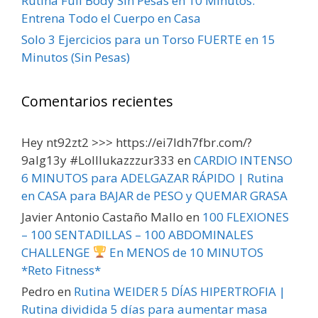
Rutina Full Body Sin Pesas en 10 Minutos:
Entrena Todo el Cuerpo en Casa
Solo 3 Ejercicios para un Torso FUERTE en 15
Minutos (Sin Pesas)
Comentarios recientes
Hey nt92zt2 >>> https://ei7ldh7fbr.com/?
9alg13y #Lolllukazzzur333
en
CARDIO INTENSO
6 MINUTOS para ADELGAZAR RÁPIDO | Rutina
en CASA para BAJAR de PESO y QUEMAR GRASA
Javier Antonio Castaño Mallo
en
100 FLEXIONES
– 100 SENTADILLAS – 100 ABDOMINALES
CHALLENGE
En MENOS de 10 MINUTOS
*Reto Fitness*
Pedro
en
Rutina WEIDER 5 DÍAS HIPERTROFIA |
Rutina dividida 5 días para aumentar masa