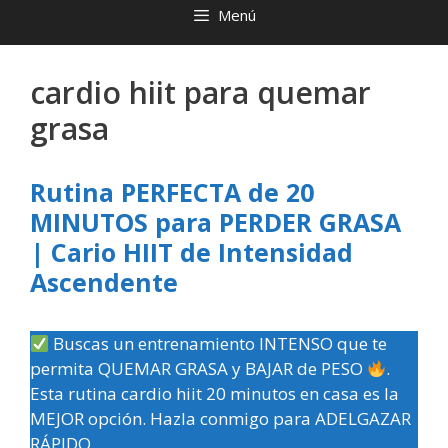
Menú
cardio hiit para quemar
grasa
Rutina PERFECTA de 20
MINUTOS para PERDER GRASA
| Cario HIIT de Intensidad
Ascendente
Buscas un entrenamiento INTENSO que te
permita QUEMAR GRASA y BAJAR de PESO
.
Esta rutina cardio hiit 20 minutos en casa es la
MEJOR opción. Hazla conmigo para ADELGAZAR
RÁPIDO.