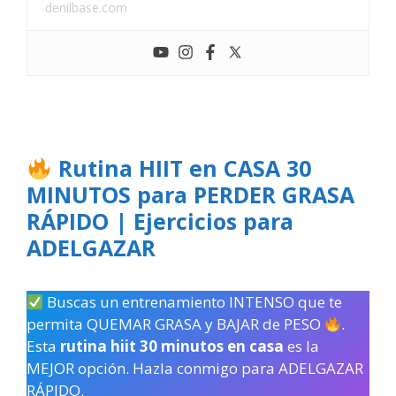
denilbase.com
Rutina HIIT en CASA 30
MINUTOS para PERDER GRASA
RÁPIDO | Ejercicios para
ADELGAZAR
Buscas un entrenamiento INTENSO que te
permita QUEMAR GRASA y BAJAR de PESO
.
Esta
rutina hiit 30 minutos en casa
es la
MEJOR opción. Hazla conmigo para ADELGAZAR
RÁPIDO.