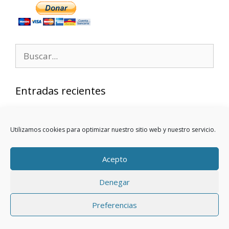
Entradas recientes
Rutina HIIT 30 Min: Quema Grasa y Tonifica en
Utilizamos cookies para optimizar nuestro sitio web y nuestro servicio.
Casa (Sin Material)
Rutina Tabata de 12 Minutos: Quema Grasa en
Acepto
Casa y Sin Material
Rutina de Fuerza en Casa Sin Pesas:
Denegar
Entrenamiento Fullbody en 15 Minutos
Rutina Full Body Sin Pesas en 10 Minutos:
Preferencias
Entrena Todo el Cuerpo en Casa