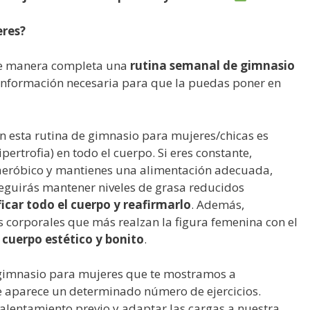
eres?
e manera completa una
rutina semanal de gimnasio
información necesaria para que la puedas poner en
n esta rutina de gimnasio para mujeres/chicas es
ipertrofia) en todo el cuerpo. Si eres constante,
 aeróbico y mantienes una alimentación adecuada,
guirás mantener niveles de grasa reducidos
ficar todo el cuerpo y reafirmarlo
. Además,
s corporales que más realzan la figura femenina con el
cuerpo estético y bonito
.
gimnasio para mujeres que te mostramos a
e aparece un determinado número de ejercicios.
lentamiento previo y adaptar las cargas a nuestra