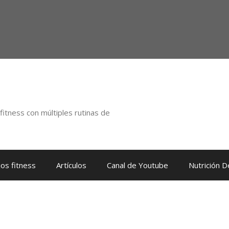
itness con múltiples rutinas de
os fitness
Artículos
Canal de Youtube
Nutrición 