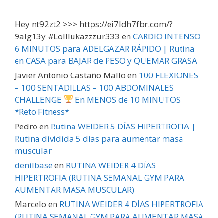
Hey nt92zt2 >>> https://ei7ldh7fbr.com/?
9alg13y #Lolllukazzzur333
en
CARDIO INTENSO
6 MINUTOS para ADELGAZAR RÁPIDO | Rutina
en CASA para BAJAR de PESO y QUEMAR GRASA
Javier Antonio Castaño Mallo
en
100 FLEXIONES
– 100 SENTADILLAS – 100 ABDOMINALES
CHALLENGE
En MENOS de 10 MINUTOS
*Reto Fitness*
Pedro
en
Rutina WEIDER 5 DÍAS HIPERTROFIA |
Rutina dividida 5 días para aumentar masa
muscular
denilbase
en
RUTINA WEIDER 4 DÍAS
HIPERTROFIA (RUTINA SEMANAL GYM PARA
AUMENTAR MASA MUSCULAR)
Marcelo
en
RUTINA WEIDER 4 DÍAS HIPERTROFIA
(RUTINA SEMANAL GYM PARA AUMENTAR MASA