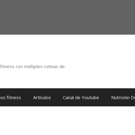
itness con múltiples rutinas de
os fitness
Artículos
Canal de Youtube
Nutrición 