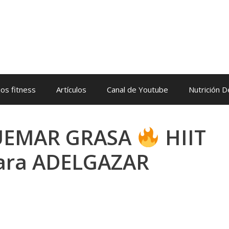
os fitness
Artículos
Canal de Youtube
Nutrición 
QUEMAR GRASA
HIIT
ara ADELGAZAR