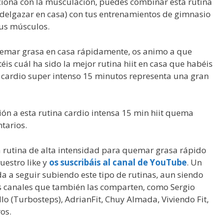
laciona con la musculación, puedes combinar esta rutina
 adelgazar en casa) con tus entrenamientos de gimnasio
 tus músculos.
emar grasa en casa rápidamente, os animo a que
is cuál ha sido la mejor rutina hiit en casa que habéis
a cardio super intenso 15 minutos representa una gran
ión a esta
rutina cardio intensa 15 min hiit quema
tarios.
a rutina de alta intensidad para quemar grasa rápido
uestro like y
os suscribáis al canal de YouTube
. Un
 a seguir subiendo este tipo de rutinas, aun siendo
s canales que también las comparten, como Sergio
o (Turbosteps), AdrianFit, Chuy Almada, Viviendo Fit,
ros.