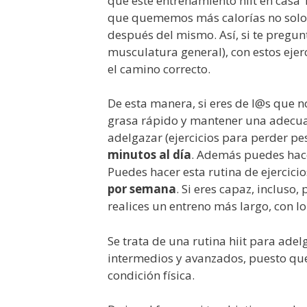
que este entrenamiento hiit en cas
que quememos más calorías no solo d
después del mismo. Así, si te pregu
musculatura general), con estos eje
el camino correcto.
De esta manera, si eres de l@s que n
grasa rápido y mantener una adecuad
adelgazar (ejercicios para perder pe
minutos al día
. Además puedes hace
Puedes hacer esta rutina de ejercici
por semana
. Si eres capaz, inclus
realices un entreno más largo, con l
Se trata de una rutina hiit para ade
intermedios y avanzados, puesto que
condición física.