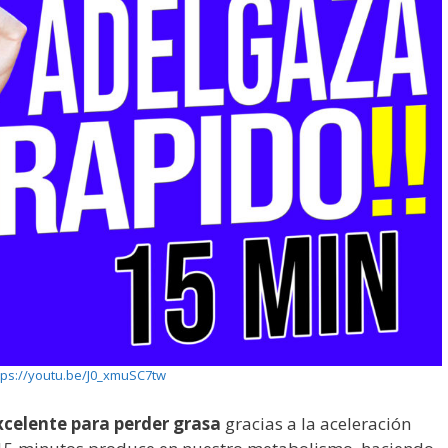
tps://youtu.be/J0_xmuSC7tw
xcelente para perder grasa
gracias a la aceleración