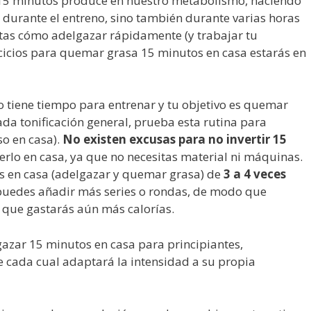
a 15 minutos produce en nuestro metabolismo, haciendo
urante el entreno, sino también durante varias horas
ntas cómo adelgazar rápidamente (y trabajar tu
rcicios para quemar grasa 15 minutos en casa estarás en
o tiene tiempo para entrenar y tu objetivo es quemar
a tonificación general, prueba esta rutina para
so en casa).
No existen excusas para no invertir 15
rlo en casa, ya que no necesitas material ni máquinas.
os en casa (adelgazar y quemar grasa) de
3 a 4 veces
o, puedes añadir más series o rondas, de modo que
o que gastarás aún más calorías.
lgazar 15 minutos en casa para principiantes,
 cada cual adaptará la intensidad a su propia