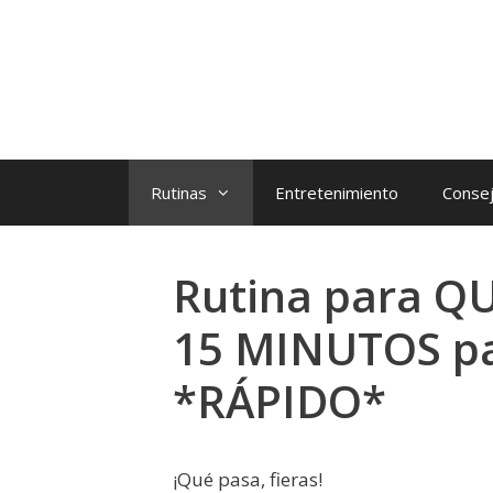
Rutinas
Entretenimiento
Consej
Rutina para 
15 MINUTOS p
*RÁPIDO*
¡Qué pasa, fieras!