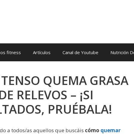
os fitness
Artículos
Canal de Youtube
Nutrición 
INTENSO QUEMA GRASA
E RELEVOS – ¡SI
LTADOS, PRUÉBALA!
ido a todos/as aquellos que buscáis
cómo
quemar