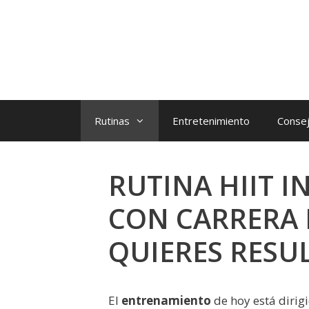
Rutinas
Entretenimiento
Consej
RUTINA HIIT 
CON CARRERA D
QUIERES RESU
El
entrenamiento
de hoy está dirig