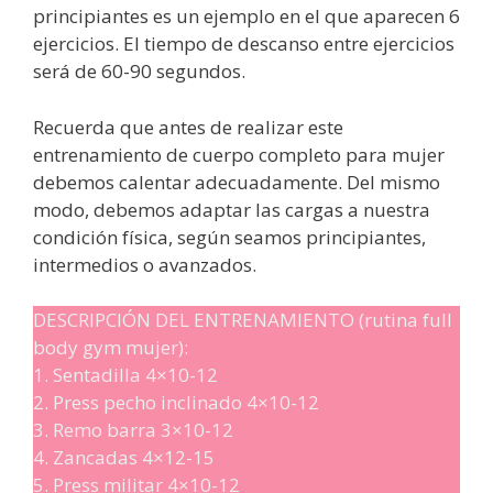
principiantes es un ejemplo en el que aparecen 6
ejercicios. El tiempo de descanso entre ejercicios
será de 60-90 segundos.
Recuerda que antes de realizar este
entrenamiento de cuerpo completo para mujer
debemos calentar adecuadamente. Del mismo
modo, debemos adaptar las cargas a nuestra
condición física, según seamos principiantes,
intermedios o avanzados.
DESCRIPCIÓN DEL ENTRENAMIENTO (rutina full
body gym mujer):
1. Sentadilla 4×10-12
2. Press pecho inclinado 4×10-12
3. Remo barra 3×10-12
4. Zancadas 4×12-15
5. Press militar 4×10-12