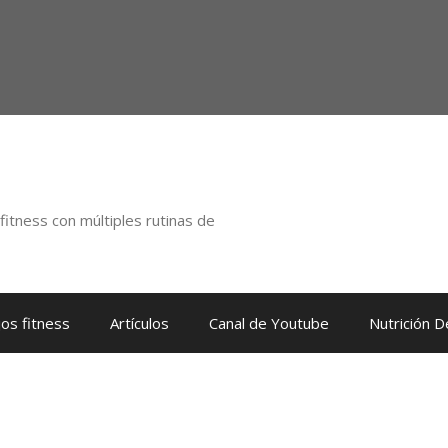
itness con múltiples rutinas de
os fitness
Artículos
Canal de Youtube
Nutrición 