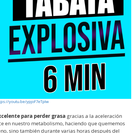
tps://youtu.be/ypjoF7eTpIw
xcelente para perder grasa
gracias a la aceleración
uce en nuestro metabolismo, haciendo que quememos
eno, sino también durante varias horas después del