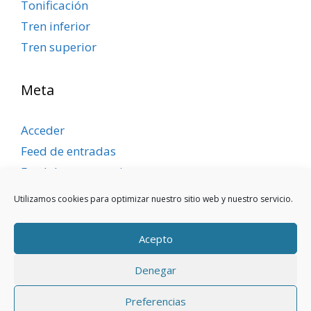
Tonificación
Tren inferior
Tren superior
Meta
Acceder
Feed de entradas
Feed de comentarios
WordPress.org
Utilizamos cookies para optimizar nuestro sitio web y nuestro servicio.
Acepto
Denegar
Aviso legal
|
Política de privacidad
|
Política de
Preferencias
cookies