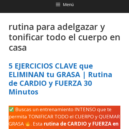
Menú
rutina para adelgazar y
tonificar todo el cuerpo en
casa
5 EJERCICIOS CLAVE que
ELIMINAN tu GRASA | Rutina
de CARDIO y FUERZA 30
Minutos
Buscas un entrenamiento INTENSO que te
permita TONIFICAR TODO el CUERPO y QUEMAR
GRASA
. Esta
rutina de CARDIO y FUERZA en