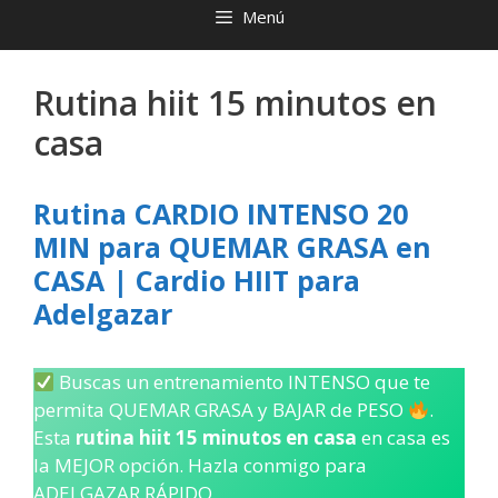
Menú
Rutina hiit 15 minutos en
casa
Rutina CARDIO INTENSO 20
MIN para QUEMAR GRASA en
CASA | Cardio HIIT para
Adelgazar
Buscas un entrenamiento INTENSO que te
permita QUEMAR GRASA y BAJAR de PESO
.
Esta
rutina hiit 15 minutos en casa
en casa es
la MEJOR opción. Hazla conmigo para
ADELGAZAR RÁPIDO.