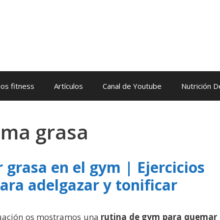
os fitness
Artículos
Canal de Youtube
Nutrición 
ema grasa
grasa en el gym | Ejercicios
ara adelgazar y tonificar
nuación os mostramos una
rutina de gym para quemar