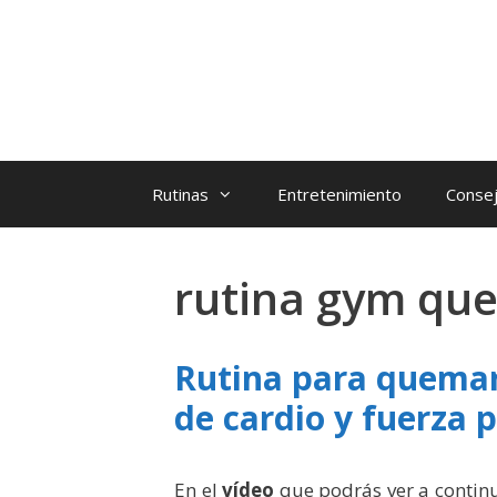
Rutinas
Entretenimiento
Consej
rutina gym qu
Rutina para quemar 
de cardio y fuerza p
En el
vídeo
que podrás ver a conti