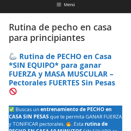
Menú
Rutina de pecho en casa
para principiantes
Rutina de PECHO en Casa
*SIN EQUIPO* para ganar
FUERZA y MASA MUSCULAR –
Pectorales FUERTES Sin Pesas
Buscas un
entrenamiento de PECHO en
CASA SIN PESAS
que te permita GANAR FUERZA
y TONIFICAR pectorales.
. Esta
rutina de