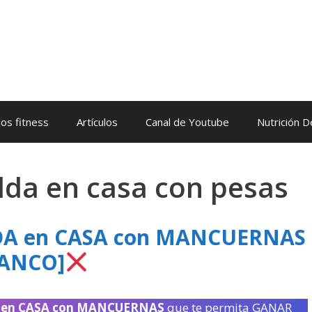
os fitness
Artículos
Canal de Youtube
Nutrición 
lda en casa con pesas
LDA en CASA con MANCUERNAS
BANCO]
 en CASA con MANCUERNAS
que te permita GANAR