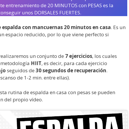
Este entrenamiento de 20 MINUTOS con PESAS es la
conseguir unos DORSALES FUERTES.
e espalda con mancuernas 20 minutos en casa
. Es un
 espacio reducido, por lo que viene perfecto si
 realizaremos un conjunto de
7 ejercicios
, los cuales
a metodología
HIIT
, es decir, para cada ejercicio
ajo
seguidos de
30 segundos de recuperación
.
scanso de 1-2 min. entre ellas).
sta rutina de espalda en casa con pesas se pueden
n del propio vídeo.