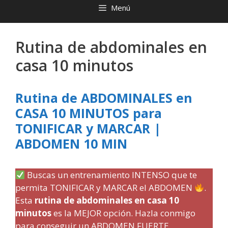
Menú
Rutina de abdominales en
casa 10 minutos
Rutina de ABDOMINALES en
CASA 10 MINUTOS para
TONIFICAR y MARCAR |
ABDOMEN 10 MIN
Buscas un entrenamiento INTENSO que te
permita TONIFICAR y MARCAR el ABDOMEN
.
Esta
rutina de abdominales en casa 10
minutos
es la MEJOR opción. Hazla conmigo
para conseguir un ABDOMEN FUERTE.