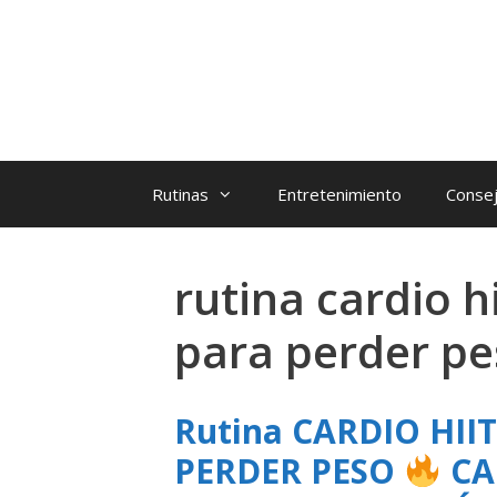
Rutinas
Entretenimiento
Consej
rutina cardio h
para perder p
Rutina CARDIO HII
PERDER PESO
CA