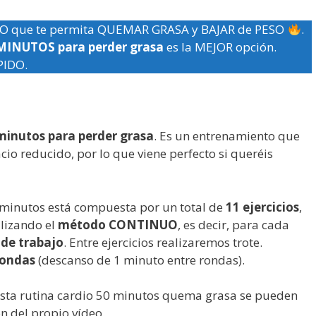
O que te permita QUEMAR GRASA y BAJAR de PESO
.
 MINUTOS para perder grasa
es la MEJOR opción.
PIDO.
 minutos para perder grasa
. Es un entrenamiento que
cio reducido, por lo que viene perfecto si queréis
0 minutos está compuesta por un total de
11 ejercicios
,
ilizando el
método CONTINUO
, es decir, para cada
de trabajo
. Entre ejercicios realizaremos trote.
 rondas
(descanso de 1 minuto entre rondas).
esta rutina cardio 50 minutos quema grasa se pueden
n del propio vídeo.