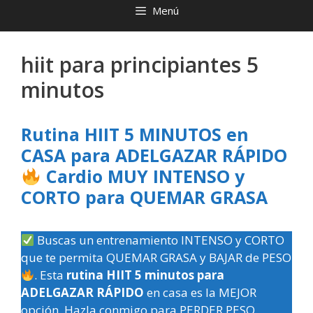
Menú
hiit para principiantes 5
minutos
Rutina HIIT 5 MINUTOS en
CASA para ADELGAZAR RÁPIDO
Cardio MUY INTENSO y
CORTO para QUEMAR GRASA
Buscas un entrenamiento INTENSO y CORTO
que te permita QUEMAR GRASA y BAJAR de PESO
. Esta
rutina HIIT 5 minutos para
ADELGAZAR RÁPIDO
en casa es la MEJOR
opción. Hazla conmigo para PERDER PESO.