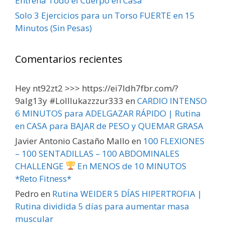
Entrena Todo el Cuerpo en Casa
Solo 3 Ejercicios para un Torso FUERTE en 15
Minutos (Sin Pesas)
Comentarios recientes
Hey nt92zt2 >>> https://ei7ldh7fbr.com/?
9alg13y #Lolllukazzzur333
en
CARDIO INTENSO
6 MINUTOS para ADELGAZAR RÁPIDO | Rutina
en CASA para BAJAR de PESO y QUEMAR GRASA
Javier Antonio Castaño Mallo
en
100 FLEXIONES
– 100 SENTADILLAS – 100 ABDOMINALES
CHALLENGE
En MENOS de 10 MINUTOS
*Reto Fitness*
Pedro
en
Rutina WEIDER 5 DÍAS HIPERTROFIA |
Rutina dividida 5 días para aumentar masa
muscular