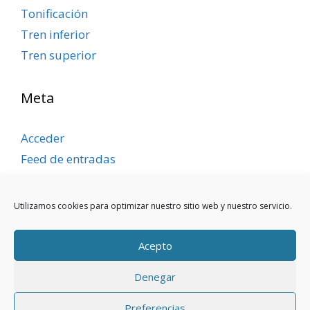
Tonificación
Tren inferior
Tren superior
Meta
Acceder
Feed de entradas
Feed de comentarios
WordPress.org
Utilizamos cookies para optimizar nuestro sitio web y nuestro servicio.
Acepto
Denegar
Aviso legal
|
Política de privacidad
|
Política de
Preferencias