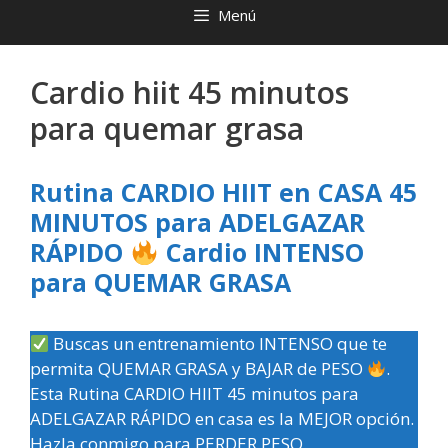
Menú
Cardio hiit 45 minutos
para quemar grasa
Rutina CARDIO HIIT en CASA 45
MINUTOS para ADELGAZAR
RÁPIDO
Cardio INTENSO
para QUEMAR GRASA
Buscas un entrenamiento INTENSO que te
permita QUEMAR GRASA y BAJAR de PESO
.
Esta Rutina CARDIO HIIT 45 minutos para
ADELGAZAR RÁPIDO en casa es la MEJOR opción.
Hazla conmigo para PERDER PESO.