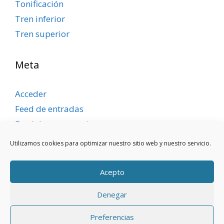
Tonificación
Tren inferior
Tren superior
Meta
Acceder
Feed de entradas
Feed de comentarios
WordPress.org
Utilizamos cookies para optimizar nuestro sitio web y nuestro servicio.
Acepto
Denegar
Aviso legal
|
Política de privacidad
|
Política de
Preferencias
cookies