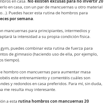
ombros en casa.
No existen excusas para no invertir 20
lo en casa, con un par de mancuernas u otro material
so…). Puedes hacer esta rutina de hombros para
veces por semana
.
on mancuernas para principiantes, intermedios y
tará la intensidad a su propia condición física.
n gym, puedes combinar esta rutina de fuerza para
tos de gimnasio (haciendo uso de ella, por ejemplo,
os tiempo).
a de hombro con mancuernas para aumentar masa
obéis este entrenamiento y comentéis cuáles son
andes y redondos en casa
preferidos. Para mí, sin duda,
ina me resulta muy interesante.
ión a esta
rutina hombros con mancuernas 20