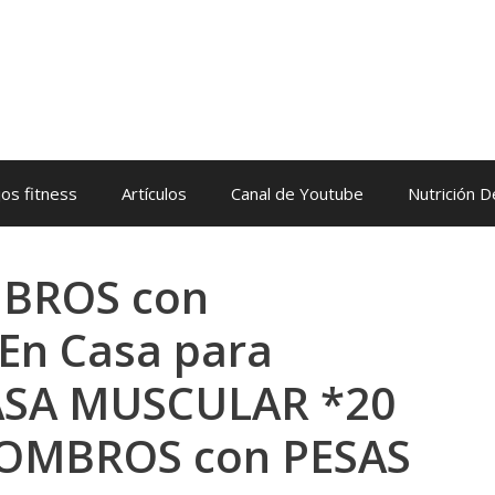
os fitness
Artículos
Canal de Youtube
Nutrición 
MBROS con
n Casa para
SA MUSCULAR *20
OMBROS con PESAS