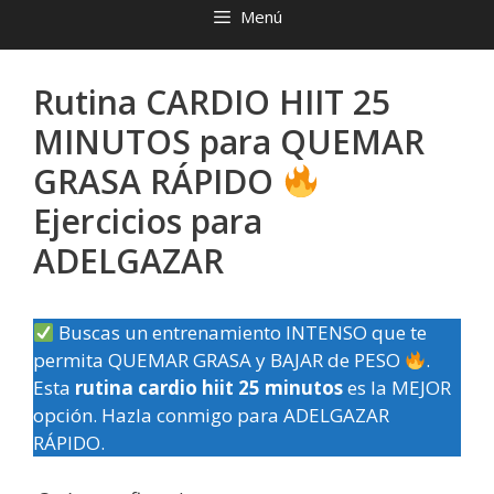
Menú
Rutina CARDIO HIIT 25
MINUTOS para QUEMAR
GRASA RÁPIDO
Ejercicios para
ADELGAZAR
Buscas un entrenamiento INTENSO que te
permita QUEMAR GRASA y BAJAR de PESO
.
Esta
rutina cardio hiit 25 minutos
es la MEJOR
opción. Hazla conmigo para ADELGAZAR
RÁPIDO.