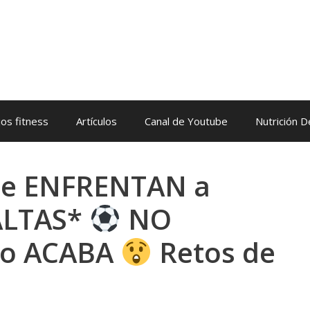
os fitness
Artículos
Canal de Youtube
Nutrición 
se ENFRENTAN a
ALTAS*
NO
mo ACABA
Retos de