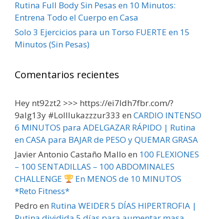
Rutina Full Body Sin Pesas en 10 Minutos:
Entrena Todo el Cuerpo en Casa
Solo 3 Ejercicios para un Torso FUERTE en 15
Minutos (Sin Pesas)
Comentarios recientes
Hey nt92zt2 >>> https://ei7ldh7fbr.com/?
9alg13y #Lolllukazzzur333
en
CARDIO INTENSO
6 MINUTOS para ADELGAZAR RÁPIDO | Rutina
en CASA para BAJAR de PESO y QUEMAR GRASA
Javier Antonio Castaño Mallo
en
100 FLEXIONES
– 100 SENTADILLAS – 100 ABDOMINALES
CHALLENGE
En MENOS de 10 MINUTOS
*Reto Fitness*
Pedro
en
Rutina WEIDER 5 DÍAS HIPERTROFIA |
Rutina dividida 5 días para aumentar masa