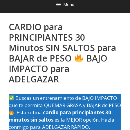
Menú
CARDIO para
PRINCIPIANTES 30
Minutos SIN SALTOS para
BAJAR de PESO
BAJO
IMPACTO para
ADELGAZAR
Buscas un entrenamiento de BAJO IMPACTO
que te permita QUEMAR GRASA y BAJAR de PESO
. Esta rutina
cardio para principiantes 30
minutos sin saltos
es la MEJOR opción. Hazla
conmigo para ADELGAZAR RÁPIDO.